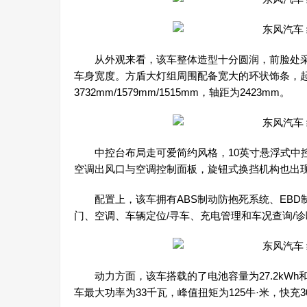
从外观来看，该车整体造型十分圆润，前脸处采
车身宽度。方盾大灯组周围配备宽大的环状饰条，
3732mm/1579mm/1515mm，轴距为2423mm。
中控台布局走可爱简约风格，10英寸悬浮式中控
空调出风口与空调控制面板，旋钮式换挡机构也出
配置上，该车拥有ABS制动防抱死系统、EBD制
门、空调、车辆定位/寻车、充电管理和车况查询/诊
动力方面，该车搭载的了电池容量为27.2kWh和28
车最大功率为33千瓦，峰值扭矩为125牛·米，快充3