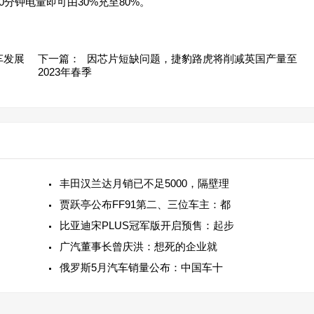
0分钟电量即可由30%充至80%。
车发展
下一篇：
因芯片短缺问题，捷豹路虎将削减英国产量至
2023年春季
丰田汉兰达月销已不足5000，隔壁理
贾跃亭公布FF91第二、三位车主：都
比亚迪宋PLUS冠军版开启预售：起步
广汽董事长曾庆洪：想死的企业就
俄罗斯5月汽车销量公布：中国车十