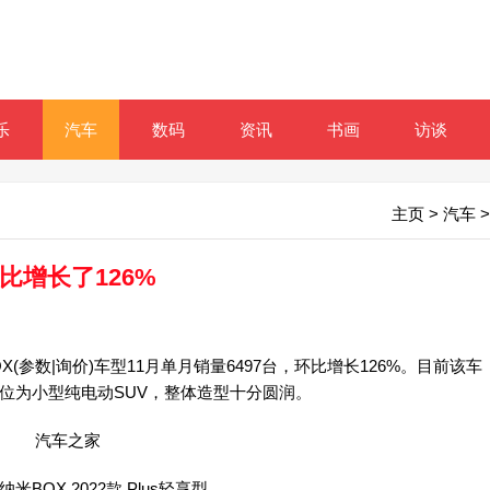
乐
汽车
数码
资讯
书画
访谈
主页
>
汽车
>
比增长了126%
数|询价)车型11月单月销量6497台，环比增长126%。目前该车
车定位为小型纯电动SUV，整体造型十分圆润。