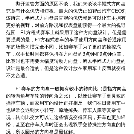
抛开监管方面的原因不谈，我们来谈谈半幅式方向盘
究竟有什么优势和短板。最大的优势正如智己汽车CEO刘
涛所言，半幅式方向盘最直观的优势就是可以让车主拥有
更好的视野，对前方路况和仪表盘能获得一个最大的视野
范围，F1方程式赛车上就采用了这种方向盘设计。但是需
要强调的是，F1方程式赛车的车手使用方向盘和普通家用
车的场景习惯完全不同，比如赛车手为了更好的操控汽
车，双手长时间都将保持在方向盘的3点钟和9点钟位置，
比赛时也不需要大幅度转动方向盘，所以半幅式方向盘的
设计是最合适的，但是这种设计放在家用车上反而就变得
不太合适。
F1赛车的方向盘一般拥有较小的转向比（是指方向盘
的转向角与车轮的转向角之比），以便让赛车手更灵敏的
操控车辆，而家用车的设计正好相反，我们在日常用车中
也经常会遇到大小转弯、原地掉头、停车入库等复杂情
况，转向比变大可以让这些情况变得容易，开车也更加轻
松，甚至在停车入库时还会出现双手交替操控方向盘的情
况，所以圆形的方向盘是最优解。