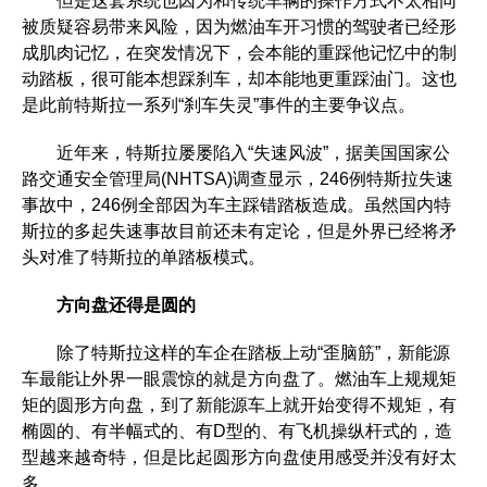
但是这套系统也因为和传统车辆的操作方式不太相同
被质疑容易带来风险，因为燃油车开习惯的驾驶者已经形
成肌肉记忆，在突发情况下，会本能的重踩他记忆中的制
动踏板，很可能本想踩刹车，却本能地更重踩油门。这也
是此前特斯拉一系列“刹车失灵”事件的主要争议点。
近年来，特斯拉屡屡陷入“失速风波”，据美国国家公
路交通安全管理局(NHTSA)调查显示，246例特斯拉失速
事故中，246例全部因为车主踩错踏板造成。虽然国内特
斯拉的多起失速事故目前还未有定论，但是外界已经将矛
头对准了特斯拉的单踏板模式。
方向盘还得是圆的
除了特斯拉这样的车企在踏板上动“歪脑筋”，新能源
车最能让外界一眼震惊的就是方向盘了。燃油车上规规矩
矩的圆形方向盘，到了新能源车上就开始变得不规矩，有
椭圆的、有半幅式的、有D型的、有飞机操纵杆式的，造
型越来越奇特，但是比起圆形方向盘使用感受并没有好太
多。