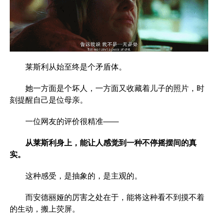
莱斯利从始至终是个矛盾体。
她一方面是个坏人，一方面又收藏着儿子的照片，时
刻提醒自己是位母亲。
一位网友的评价很精准——
从莱斯利身上，能让人感觉到一种不停摇摆间的真
实。
这种感受，是抽象的，是主观的。
而安德丽娅的厉害之处在于，能将这种看不到摸不着
的生动，搬上荧屏。