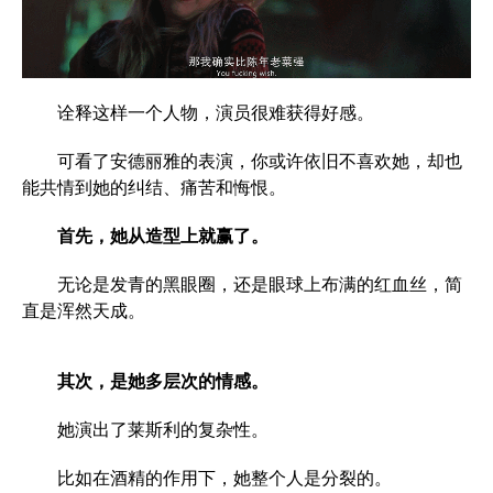
诠释这样一个人物，演员很难获得好感。
可看了安德丽雅的表演，你或许依旧不喜欢她，却也
能共情到她的纠结、痛苦和悔恨。
首先，她从造型上就赢了。
无论是发青的黑眼圈，还是眼球上布满的红血丝，简
直是浑然天成。
其次，是她多层次的情感。
她演出了莱斯利的复杂性。
比如在酒精的作用下，她整个人是分裂的。