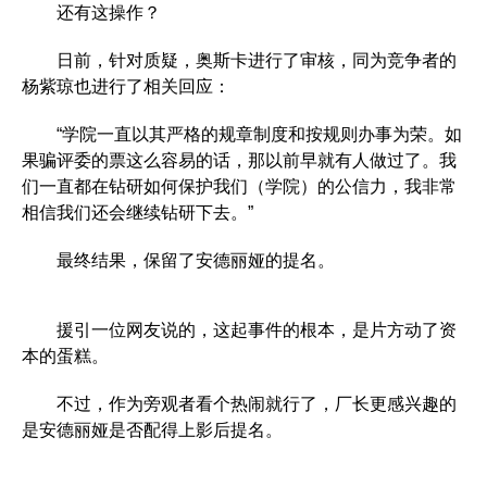
还有这操作？
日前，针对质疑，奥斯卡进行了审核，同为竞争者的
杨紫琼也进行了相关回应：
“学院一直以其严格的规章制度和按规则办事为荣。如
果骗评委的票这么容易的话，那以前早就有人做过了。我
们一直都在钻研如何保护我们（学院）的公信力，我非常
相信我们还会继续钻研下去。”
最终结果，保留了安德丽娅的提名。
援引一位网友说的，这起事件的根本，是片方动了资
本的蛋糕。
不过，作为旁观者看个热闹就行了，厂长更感兴趣的
是安德丽娅是否配得上影后提名。