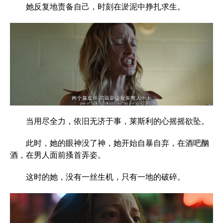
她反复地责备自己，时刻在淤泥中挣扎求生。
当用尽全力，依旧无济于事，莱斯利的心摇摇欲坠。
此时，她的眼神没了神，她开始自暴自弃，在酒吧酗
酒，在男人面前搔首弄姿。
这时的她，没有一丝生机，只有一地的破碎。