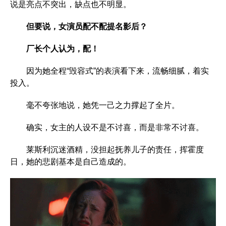
说是亮点不突出，缺点也不明显。
但要说，女演员配不配提名影后？
厂长个人认为，配！
因为她全程“毁容式”的表演看下来，流畅细腻，着实
投入。
毫不夸张地说，她凭一己之力撑起了全片。
确实，女主的人设不是不讨喜，而是非常不讨喜。
莱斯利沉迷酒精，没担起抚养儿子的责任，挥霍度
日，她的悲剧基本是自己造成的。