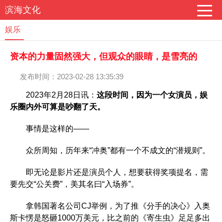
滨海文化
娱乐
资本的力量固然强大，但观众的眼睛，是雪亮的
发布时间：2023-02-28 13:35:39
2023年2月28日讯：
这段时间，因为一个女演员，娱
乐圈内外可算是吵翻了天。
事情是这样的——
众所周知，历年来“冲奥”都有一个不成文的“潜规则”。
即无论是影片还是演员个人，想要获得奖项提名，需
要先交“公关费”，美其名曰“入场券”。
拿韩国著名公司CJ举例，为了推《分手的决心》入奥
斯卡愣是怒砸1000万美元，比之前的《寄生虫》足足多出