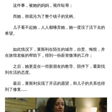
这件事，被她的妈妈，视作耻辱；
而她，彻底沦为了整个镇子的笑柄。
儿子看不起她，人人都唾弃她，她一度没了活下去的
希望。
如此情况下，莱斯利在陌生的城市，自责、悔恨，并
在旅馆老板的帮助下，得到一份薪资微薄的工作；
之后，她更是在一些新朋友的教导、陪伴下，重新找
到生活的态度。
最后，莱斯利实现了开店的愿望，和儿子的关系也得
到了修复......