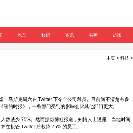
乐
汽车
数码
资讯
书画
访谈
主页
>
科技
>
・马斯克周六在 Twitter 下令全公司裁员。目前尚不清楚有多
《纽约时报》，一些部门受到的影响会比其他部门更大。
员工人数减少 75%。然而据彭博社报道，知情人士透露，当地时间
在接管 Twitter 后裁掉 75% 的员工。