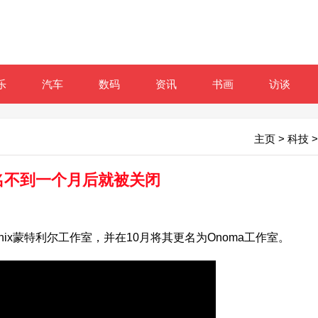
乐
汽车
数码
资讯
书画
访谈
主页
>
科技
>
室更名不到一个月后就被关闭
e Enix蒙特利尔工作室，并在10月将其更名为Onoma工作室。