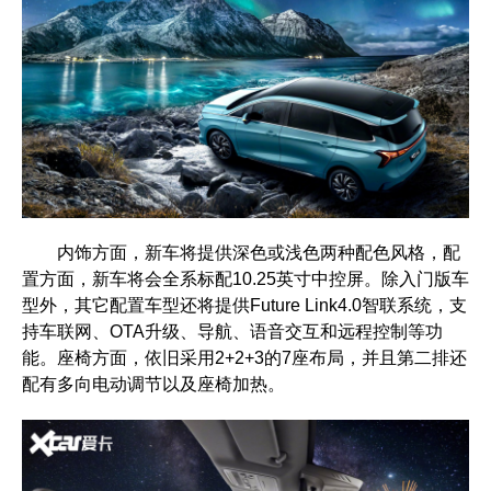
内饰方面，新车将提供深色或浅色两种配色风格，配
置方面，新车将会全系标配10.25英寸中控屏。除入门版车
型外，其它配置车型还将提供Future Link4.0智联系统，支
持车联网、OTA升级、导航、语音交互和远程控制等功
能。座椅方面，依旧采用2+2+3的7座布局，并且第二排还
配有多向电动调节以及座椅加热。