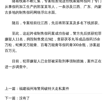
随着线索不断汇集，专案组发现这些线索最终指向了专门
从事假药加工生产的郭某某等人，一条涉及江西、广东、内蒙
古多地的制售假药网络浮出水面。
随后，专案组前往江西，先后将郭某某及多名下线抓获。
至此，这起跨省制售假药案成功告破，警方先后抓获犯罪
嫌疑人11名，捣毁制售窝点9处，查获茯苓丸等成品假药15余
万粒，蛇癣灵万能膏、百毒万能膏等假药膏300余瓶，涉案超
百万元。
目前，犯罪嫌疑人已全部被采取刑事强制措施，案件正在
进一步调查中。
上一篇：
福建福州海警局破特大走私案件
下一篇：没有了