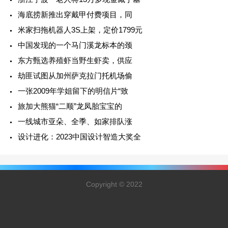
海底捞新推出穿戴甲付费项目，同
米家扫拖机器人3S上架，定价1799元
中国发现的一个马门溪龙标本的颈
东方甄选养殖虾当野生虾卖，供应
劫匪试图从加州萨克拉门托机场偷
一张2009年学姐留下的明信片“致
旅加大熊猫“二顺”龙凤胎宝宝的
一线城市亚朵、全季、如家排队涨
设计进化：2023中国设计智造大奖全
Copyright © 2022