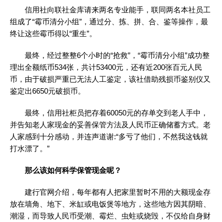
信用社向联社金库请来两名专业能手，联同两名本社员工
组成了“霉币清分小组”，通过分、拣、拼、合、鉴等操作，最
终让这些霉币得以“重生”。
最终，经过整整6个小时的“抢救”，“霉币清分小组”成功整
理出全额纸币534张，共计53400元，还有近200张百元人民
币，由于破损严重已无法人工鉴定，该社借助残损币鉴别仪又
鉴定出6650元破损币。
最终，信用社柜员把存着60050元的存单交到老人手中，
并告知老人家现金的妥善保管方法及人民币正确储蓄方式。老
人家感到十分感动，并连声道谢:“多亏了他们，不然我这钱就
打水漂了。”
那么该如何科学保管现金呢？
建行官网介绍，每年都有人把家里暂时不用的大额现金存
放在墙角、地下、米缸或电饭煲等地方，这些地方因其阴暗、
潮湿，而导致人民币受潮、霉烂、虫蛀或烧毁，不仅给自身财