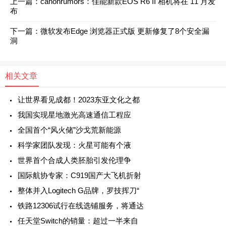
上一篇：
canonrumors：佳能新款EOS R6 II 相机将在 11 月发
布
下一篇：
微软发布Edge 浏览器正式版 更新修复了8个安全漏
洞
相关文章
让世界看见成都！2023东亚文化之都
我国实现星地激光高速通信工程应
全国首个“风火储”沙戈荒新能源
科学家团队发现：火星可能有个液
世界首个合成人类胚胎引发伦理争
国际航协专家：C919国产大飞机折射
整体并入Logitech G品牌，罗技挥刀“
铁路12306试行在线选铺服务，将通达
任天堂Switch的销量：超过一半来自