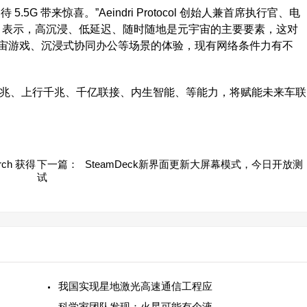
 带来惊喜。”Aeindri Protocol 创始人兼首席执行官、电
rin 表示，高沉浸、低延迟、随时随地是元宇宙的主要要素，这对
宙游戏、沉浸式协同办公等场景的体验，现有网络条件力有不
行万兆、上行千兆、千亿联接、内生智能、等能力，将赋能未来车联
rch 获得
下一篇：
SteamDeck新界面更新大屏幕模式，今日开放测
试
我国实现星地激光高速通信工程应
科学家团队发现：火星可能有个液