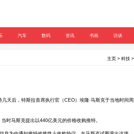
乐
汽车
数码
资讯
书画
访谈
主页
>
科技
>
几天后，特斯拉首席执行官（CEO）埃隆·马斯克于当地时间周
时马斯克提出以440亿美元的价格收购推特。
信息为由通知推特他将终止收购协议。在马斯克试图退出这项