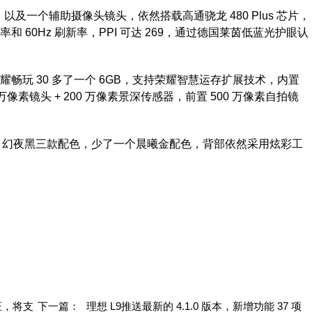
及一个辅助摄像头镜头，依然搭载高通骁龙 480 Plus 芯片，
 分辨率和 60Hz 刷新率，PPI 可达 269，通过德国莱茵低蓝光护眼认
荣耀畅玩 30 多了一个 6GB，支持荣耀智慧运存扩展技术，内置
0 万像素镜头 + 200 万像素景深传感器，前置 500 万像素自拍镜
、幻夜黑三款配色，少了一个晨曦金配色，背部依然采用炫彩工
证，将支
下一篇：
理想 L9推送最新的 4.1.0 版本，新增功能 37 项