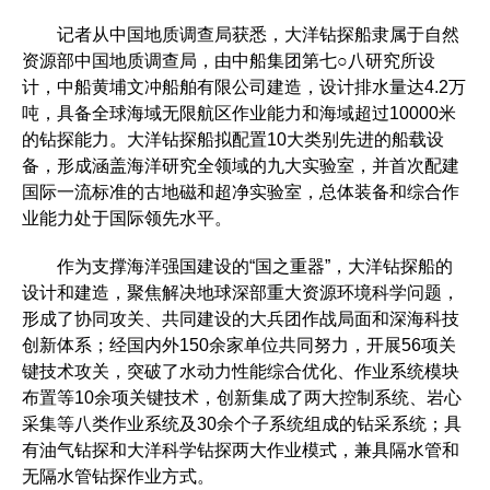
记者从中国地质调查局获悉，大洋钻探船隶属于自然
资源部中国地质调查局，由中船集团第七○八研究所设
计，中船黄埔文冲船舶有限公司建造，设计排水量达4.2万
吨，具备全球海域无限航区作业能力和海域超过10000米
的钻探能力。大洋钻探船拟配置10大类别先进的船载设
备，形成涵盖海洋研究全领域的九大实验室，并首次配建
国际一流标准的古地磁和超净实验室，总体装备和综合作
业能力处于国际领先水平。
作为支撑海洋强国建设的“国之重器”，大洋钻探船的
设计和建造，聚焦解决地球深部重大资源环境科学问题，
形成了协同攻关、共同建设的大兵团作战局面和深海科技
创新体系；经国内外150余家单位共同努力，开展56项关
键技术攻关，突破了水动力性能综合优化、作业系统模块
布置等10余项关键技术，创新集成了两大控制系统、岩心
采集等八类作业系统及30余个子系统组成的钻采系统；具
有油气钻探和大洋科学钻探两大作业模式，兼具隔水管和
无隔水管钻探作业方式。