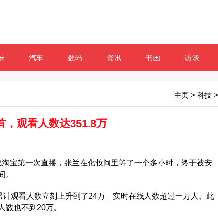
乐
汽车
数码
资讯
书画
访谈
主页
>
科技
>
观看人数达351.8万
转战淘宝第一次直播，张兰在化妆间里等了一个多小时，终于被安
间。
计观看人数立刻上升到了24万，实时在线人数超过一万人。此
人数也不到20万。