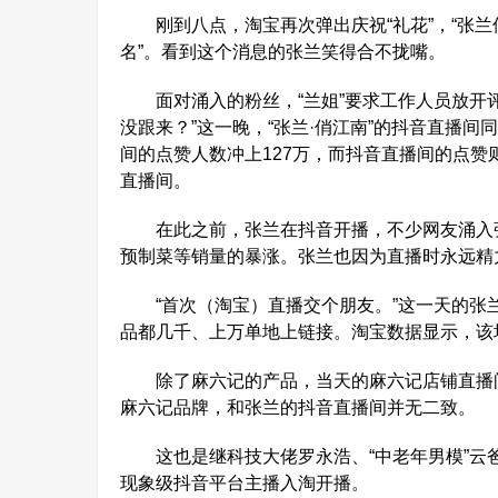
刚到八点，淘宝再次弹出庆祝“礼花”，“张兰
名”。看到这个消息的张兰笑得合不拢嘴。
面对涌入的粉丝，“兰姐”要求工作人员放开评
没跟来？”这一晚，“张兰·俏江南”的抖音直播
间的点赞人数冲上127万，而抖音直播间的点赞则
直播间。
在此之前，张兰在抖音开播，不少网友涌入张
预制菜等销量的暴涨。张兰也因为直播时永远精
“首次（淘宝）直播交个朋友。”这一天的张兰
品都几千、上万单地上链接。淘宝数据显示，该场直
除了麻六记的产品，当天的麻六记店铺直播间
麻六记品牌，和张兰的抖音直播间并无二致。
这也是继科技大佬罗永浩、“中老年男模”云爸爸
现象级抖音平台主播入淘开播。