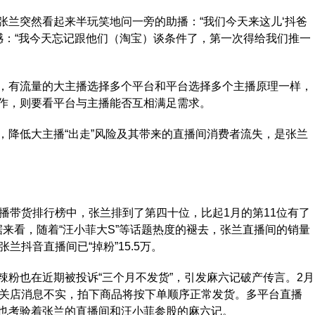
突然看起来半玩笑地问一旁的助播：“我们今天来这儿‘抖爸
憾：“我今天忘记跟他们（淘宝）谈条件了，第一次得给我们推一
有流量的大主播选择多个平台和平台选择多个主播原理一样，
作，则要看平台与主播能否互相满足需求。
降低大主播“出走”风险及其带来的直播间消费者流失，是张兰
播带货排行榜中，张兰排到了第四十位，比起1月的第11位有了
量数据来看，随着“汪小菲大S”等话题热度的褪去，张兰直播间的销量
兰抖音直播间已“掉粉”15.5万。
也在近期被投诉“三个月不发货”，引发麻六记破产传言。2月
传关店消息不实，拍下商品将按下单顺序正常发货。多平台直播
也考验着张兰的直播间和汪小菲参股的麻六记。