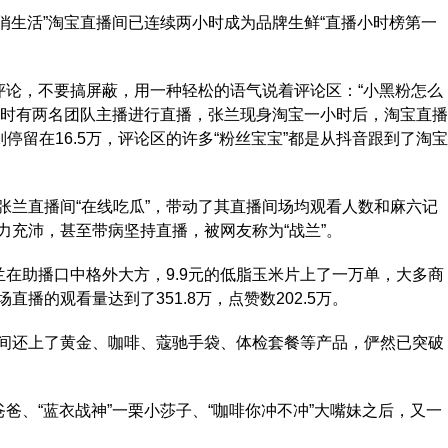
俏生活”淘宝直播间已连续两小时成为品牌生鲜“直播小时榜第一
论，不要搞屏蔽，用一种轻松的语气说着评论区：“小黑粉怎么
间同时有两名团队主播进行直播，张兰现身淘宝一小时后，淘宝直播
停留在16.5万，评论区的许多“粉丝宝宝”都是从抖音跟到了淘宝
兰直播间“在线吃瓜”，带动了其直播间场均观看人数和麻六记
力充沛，甚至带病坚持直播，被网友称为“战兰”。
在助播口中格外大方，9.9元的低脂玉米片上了一万单，大多商
播的观看量达到了351.8万，点赞数202.5万。
还上了黄金、咖啡、蔻驰手袋、体检套餐等产品，俨然已突破
、“蓝衣战神”一栗小莎子、“咖啡你冲不冲”大嘴妹之后，又一