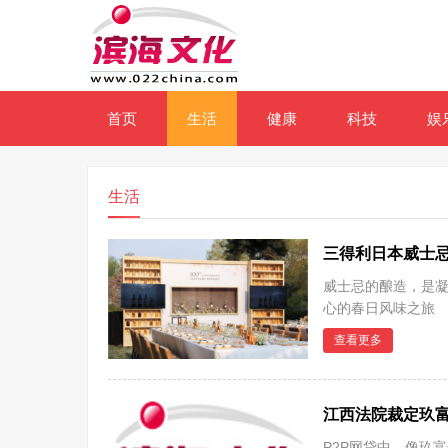
首页
生活
健康
科技
娱
生活
三得利日本威士
威士忌的酿造，是凝
心的春日风味之旅 （
「
查看更多
江西法院裁定玖富
P2P网贷中，像玖