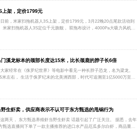
S上架，定价1799元
讯：日前，米家扫拖机器人3S上架，定价1799元，3月22晚20点尾款活动到
。 米家扫拖机器人3S定位千元旗舰， 双拖布设计，4000Pa大吸力风机，
门溪龙标本的颈部长度达15米，比长颈鹿的脖子长6倍
日讯：大家经常在《侏罗纪世界》等电影中看见一种长脖子恐龙，名为梁龙。
5米左右， 生活于侏罗纪末的北美洲西部，时代可追溯至1亿5000万至1
当野生虾卖，供应商表示不认可于东方甄选的甩锅行为
讯：这两天， 东方甄选养殖虾当野生虾卖 话题引起了广泛关注。 据悉，去年
方甄选直播间下单了一款主播推荐的进口水产品厄瓜多尔白虾，商品重量