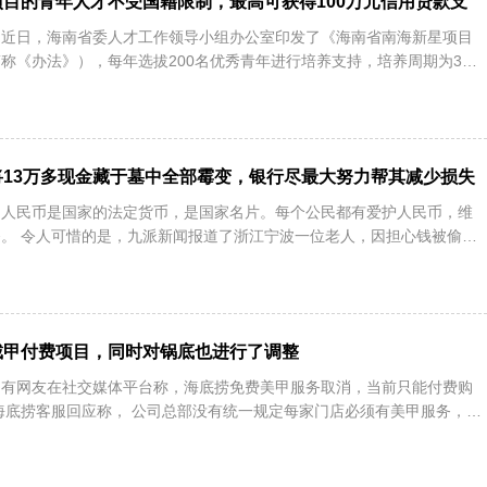
项目的青年人才不受国籍限制，最高可获得100万元信用贷款支
日讯：近日，海南省委人才工作领导小组办公室印发了《海南省南海新星项目
称《办法》），每年选拔200名优秀青年进行培养支持，培养周期为3
13万多现金藏于墓中全部霉变，银行尽最大努力帮其减少损失
日讯：人民币是国家的法定货币，是国家名片。每个公民都有爱护人民币，维
。 令人可惜的是，九派新闻报道了浙江宁波一位老人，因担心钱被偷，
戴甲付费项目，同时对锅底也进行了调整
日讯：有网友在社交媒体平台称，海底捞免费美甲服务取消，当前只能付费购
海底捞客服回应称， 公司总部没有统一规定每家门店必须有美甲服务，这