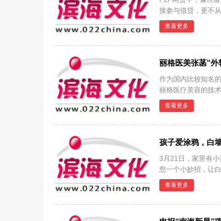
接参与借贷，更不
久
查看更多
丽格医美张菡“外轮
作为国内比较知名
丽格医疗美容的技
迭
查看更多
孩子爱涂鸦，白
3月21日，家里有
您一个小妙招，让白
净。
查看更多