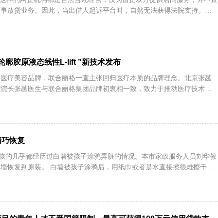
从事放贷业务。因此，当出借人起诉平台时，自然无法获得法院支持。不
廓胶原液态线性L-lift ”新技术发布
的医疗美容品牌，联合丽格一直主张回归医疗本质的品牌理念。北京张菡
术院长张菡医生与联合丽格集团品牌初衷相一致，致力于推动医疗技术的
墙巧恢复
小孩的几乎都经历过白墙被孩子涂鸦弄脏的情况。本市家政服务人员刘华教
墙恢复到原装。 白墙被孩子涂鸦后，用纸巾或者是水直接擦很难擦干