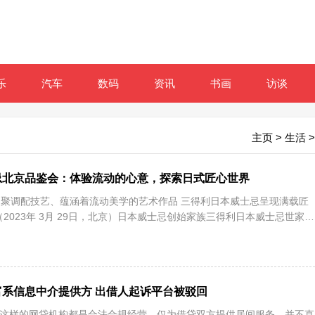
乐
汽车
数码
资讯
书画
访谈
主页
>
生活
>
忌北京品鉴会：体验流动的心意，探索日式匠心世界
聚调配技艺、蕴涵着流动美学的艺术作品 三得利日本威士忌呈现满载匠
2023年 3月 29日，北京）日本威士忌创始家族三得利日本威士忌世家以
系信息中介提供方 出借人起诉平台被驳回
富这样的网贷机构都是合法合规经营，仅为借贷双方提供居间服务，并不直