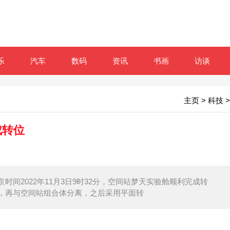
乐
汽车
数码
资讯
书画
访谈
主页
>
科技
>
成转位
间2022年11月3日9时32分，空间站梦天实验舱顺利完成转
，再与空间站组合体分离，之后采用平面转